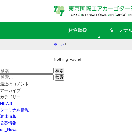
貨物取扱
ターミナ
ホーム
>
Nothing Found
検
索:
検
索:
最近のコメント
アーカイブ
カテゴリー
NEWS
ターミナル情報
調達情報
公募情報
en_News