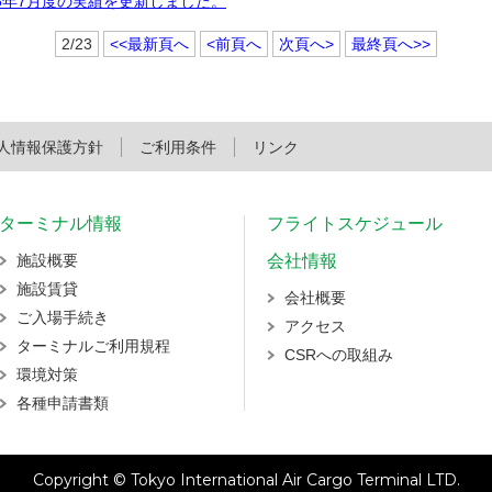
25年7月度の実績を更新しました。
2/23
<<最新頁へ
<前頁へ
次頁へ>
最終頁へ>>
人情報保護方針
ご利用条件
リンク
ターミナル情報
フライトスケジュール
施設概要
会社情報
施設賃貸
会社概要
ご入場手続き
アクセス
ターミナルご利用規程
CSRへの取組み
環境対策
各種申請書類
Copyright © Tokyo International Air Cargo Terminal LTD.